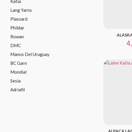
Katia
Lang Yarns
Plassard
Phildar
ALASKA 
Rowan
Pr
4
DMC
Manos Del Uruguay
BC Garn
Mondial
Sesia
Adriafil
ALPACA LAC