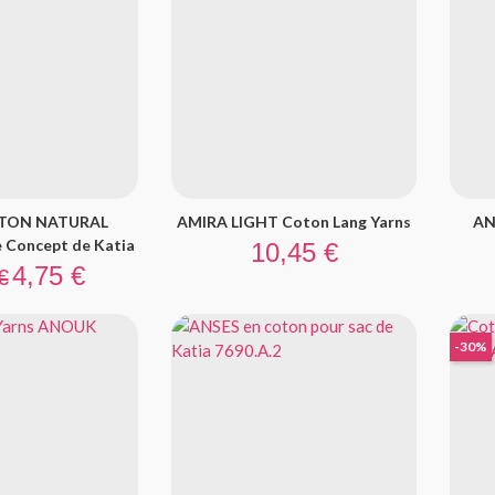
TON NATURAL
AMIRA LIGHT Coton Lang Yarns
AN
Prix
 Concept de Katia
10,45 €
 base
Prix
4,75 €
€
-30%