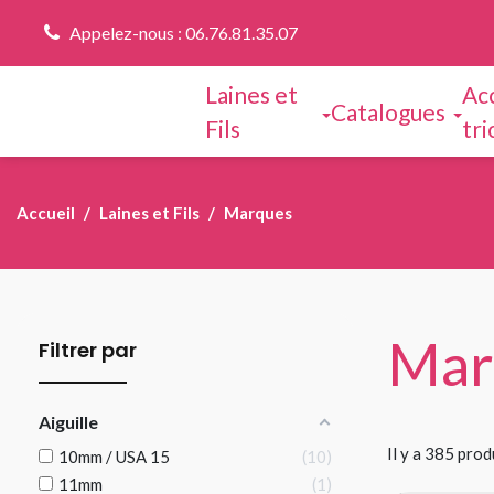
Appelez-nous : 06.76.81.35.07
Laines et
Ac
Catalogues
Fils
tri
Accueil
Laines et Fils
Marques
Mar
Filtrer par
Aiguille
Il y a 385 prod
10mm / USA 15
10
11mm
1