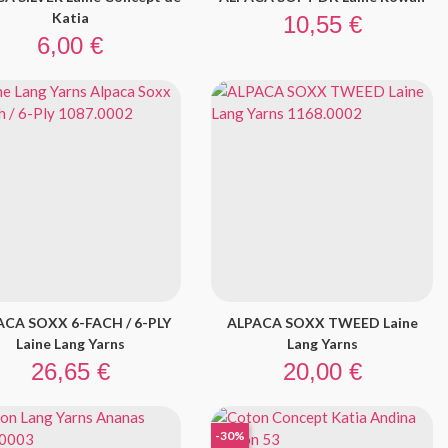
Prix
Katia
10,55 €
Prix
6,00 €
ACA SOXX 6-FACH / 6-PLY
ALPACA SOXX TWEED Laine
Laine Lang Yarns
Lang Yarns
Prix
Prix
26,65 €
20,00 €
-30%