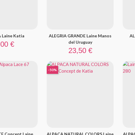
Laine Katia
ALEGRIA GRANDE Laine Manos
AL
ix
del Uruguay
,00 €
Prix
23,50 €
-50%
E Concept Laine
ALPACA NATURAL COLORS Laine
ALPAC