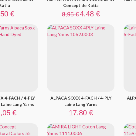
Katia
Concept de Katia
ix
Prix de base
Prix
,50 €
4,48 €
8,95 €
 4-FACH / 4-PLY
ALPACA SOXX 4-FACH / 4-PLY
ALP
aine Lang Yarns
Laine Lang Yarns
x
Prix
,05 €
17,80 €