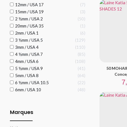
12mm / USA 17
7
15mm / USA 19
3
2 ½mm / USA 2
50
20mm / USA 35
1
2mm / USA 1
6
3 ½mm / USA 5
129
3mm / USA 4
110
4 ½mm / USA 7
85
4mm / USA 6
108
5 ½mm / USA 9
41
50 MOHAIR
Concep
5mm / USA 8
64
Pr
7
6 ½mm / USA 10.5
22
6mm / USA 10
48
Marques