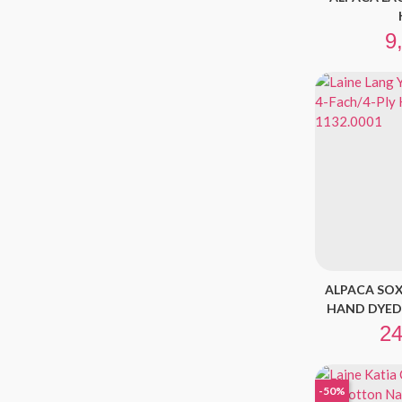
Pr
9
ALPACA SOXX
HAND DYED L
Pri
24
-50%