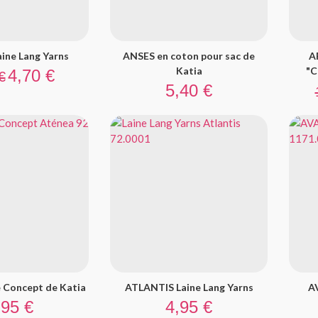
ne Lang Yarns
ANSES en coton pour sac de
A
 base
Prix
Katia
"C
4,70 €
€
Prix
5,40 €
 Concept de Katia
ATLANTIS Laine Lang Yarns
A
ix
Prix
,95 €
4,95 €