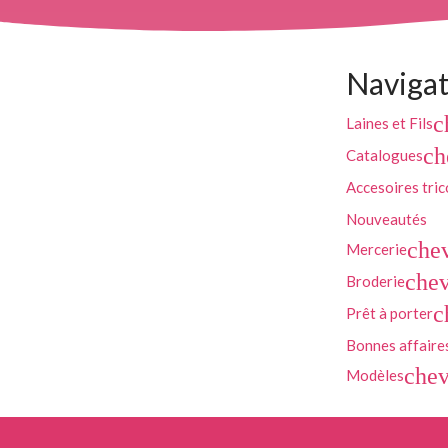
Navigat
c
Laines et Fils
ch
Catalogues
Accesoires tric
Nouveautés
che
Mercerie
chev
Broderie
c
Prêt à porter
Bonnes affaire
chev
Modèles