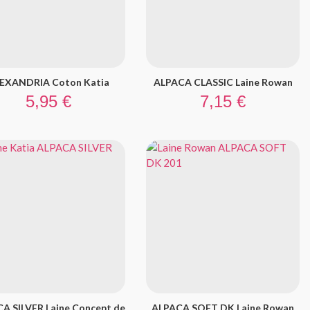
EXANDRIA Coton Katia
ALPACA CLASSIC Laine Rowan
Prix
Prix
5,95 €
7,15 €
A SILVER Laine Concept de
ALPACA SOFT DK Laine Rowan