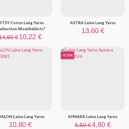
RTSY Coton Lang Yarns
ASTRA Laine Lang Yarns
Prix
ollection WoolAddicts"
13,60 €
Prix de base
Prix
10,22 €
14,60 €
-0,70 €
VALON Laine Lang Yarns
AYMARA Laine Lang Yarns
Prix
Prix de base
Prix
10,80 €
4,80 €
5,50 €