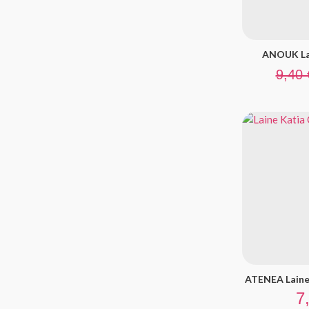
ANOUK Lai
Prix de
9,40 
ATENEA Laine
Pr
7