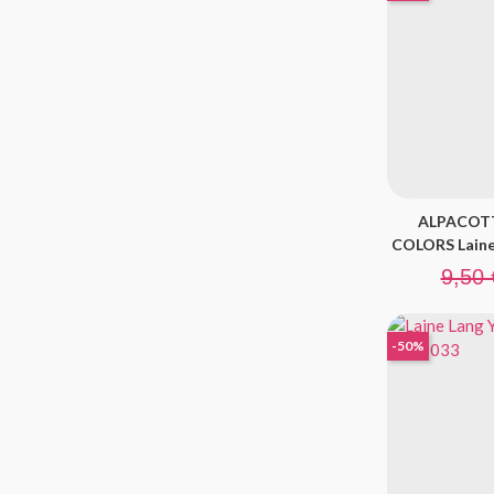
ALPACOT
COLORS Laine
Prix de
9,50 
-50%