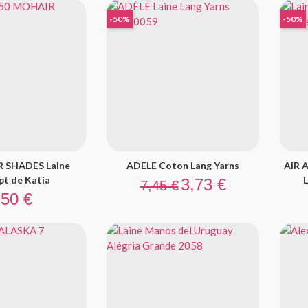
-50%
-50%
 SHADES Laine
ADELE Coton Lang Yarns
AIR 
Prix de base
Prix
t de Katia
L
3,73 €
7,45 €
ix
,50 €