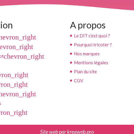
ion
A propos
Le DIT c’est quoi ?
hevron_right
Pourquoi tricoter ?
evron_right
Nos marques
chevron_right
ot
Mentions légales
Plan du site
vron_right
CGV
ron_right
hevron_right
s
ron_right
Site web par
kreaweb.pro