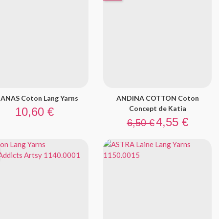
ANAS Coton Lang Yarns
ANDINA COTTON Coton
Prix
Concept de Katia
10,60 €
Prix de base
Prix
4,55 €
6,50 €