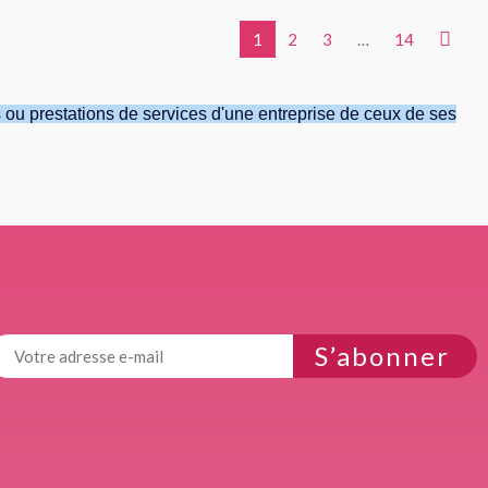
Suivan

1
2
3
…
14
 ou prestations de services d'une entreprise de ceux de ses
S’abonner