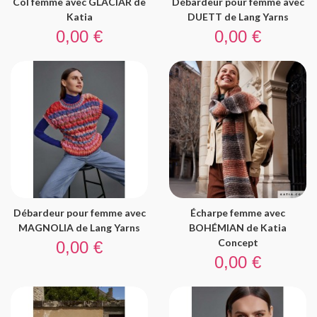
Col femme avec GLACIAR de
Débardeur pour femme avec
Katia
DUETT de Lang Yarns
Prix
Prix
0,00 €
0,00 €
Débardeur pour femme avec
Écharpe femme avec
MAGNOLIA de Lang Yarns
BOHÉMIAN de Katia
Prix
Concept
0,00 €
Prix
0,00 €