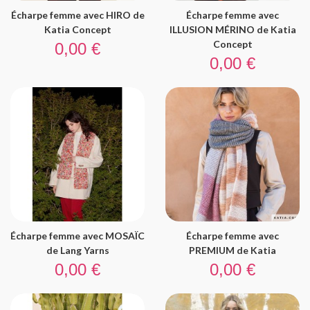
Écharpe femme avec HIRO de
Écharpe femme avec
Katia Concept
ILLUSION MÉRINO de Katia
Prix
Concept
0,00 €
Prix
0,00 €
Écharpe femme avec MOSAÏC
Écharpe femme avec
de Lang Yarns
PREMIUM de Katia
Prix
Prix
0,00 €
0,00 €