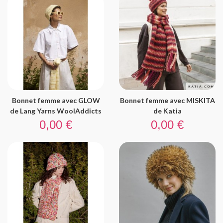
Bonnet femme avec GLOW
Bonnet femme avec MISKITA
de Lang Yarns WoolAddicts
de Katia
Prix
Prix
0,00 €
0,00 €