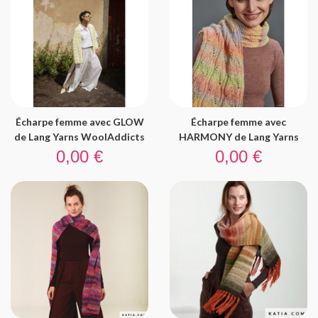
Écharpe femme avec GLOW
Écharpe femme avec
de Lang Yarns WoolAddicts
HARMONY de Lang Yarns
Prix
Prix
0,00 €
0,00 €