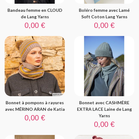
Bandeau femme en CLOUD
Boléro femme avec Lamé
de Lang Yarns
Soft Coton Lang Yarns
Prix
Prix
0,00 €
0,00 €
Bonnet à pompons à rayures
Bonnet avec CASHMÈRE
avec MÉRINO ARAN de Katia
EXTRA LACE Laine de Lang
Prix
Yarns
0,00 €
Prix
0,00 €