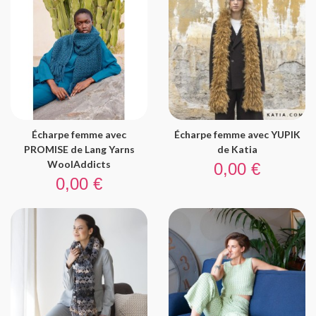
Écharpe femme avec
Écharpe femme avec YUPIK
PROMISE de Lang Yarns
de Katia
Prix
WoolAddicts
0,00 €
Prix
0,00 €