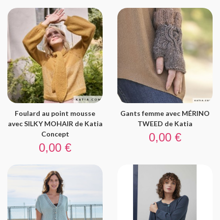
Foulard au point mousse
Gants femme avec MÉRINO
avec SILKY MOHAIR de Katia
TWEED de Katia
Prix
Concept
0,00 €
Prix
0,00 €