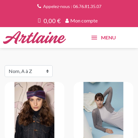
Appelez-nous : 06.76.81.35.07
0,00 €
Mon compte
MENU