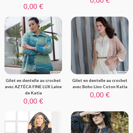
0,00 €
Prix
0,00 €
Gilet en dentelle au crochet
Gilet en dentelle au crochet
avec AZTÉCA FINE LUX Laine
avec Boho Lino Coton Katia
Prix
de Katia
0,00 €
Prix
0,00 €