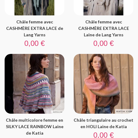
Châle femme avec
Châle femme avec
CASHMÈRE EXTRA LACE de
CASHMÈRE EXTRA LACE
Lang Yarns
Laine de Lang Yarns
Prix
Prix
0,00 €
0,00 €
Châle multicolore femme en
Châle triangulaire au crochet
SILKY LACE RAINBOW Laine
en HOLI Laine de Katia
Prix
de Katia
0,00 €