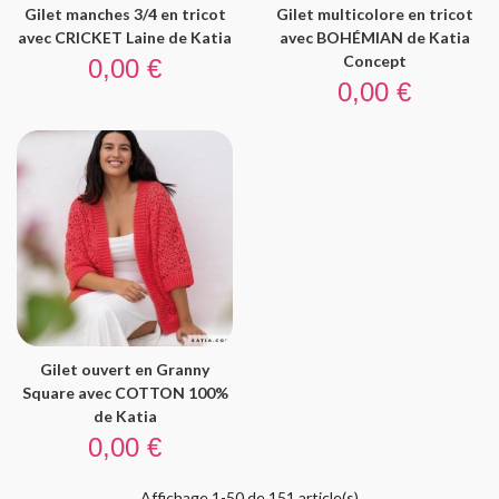
Gilet manches 3/4 en tricot
Gilet multicolore en tricot
avec CRICKET Laine de Katia
avec BOHÉMIAN de Katia
Prix
Concept
0,00 €
Prix
0,00 €
Gilet ouvert en Granny
Square avec COTTON 100%
de Katia
Prix
0,00 €
Affichage 1-50 de 151 article(s)