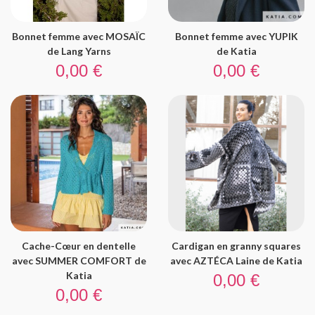
Bonnet femme avec MOSAÏC
Bonnet femme avec YUPIK
de Lang Yarns
de Katia
Prix
Prix
0,00 €
0,00 €
Cache-Cœur en dentelle
Cardigan en granny squares
avec SUMMER COMFORT de
avec AZTÉCA Laine de Katia
Prix
Katia
0,00 €
Prix
0,00 €