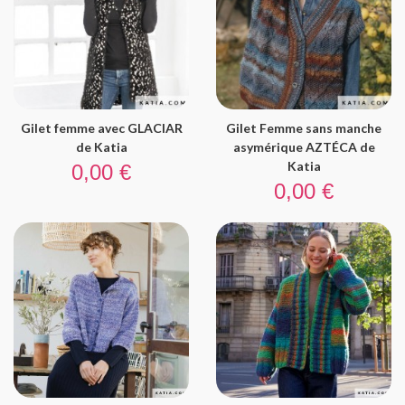
Gilet femme avec GLACIAR
Gilet Femme sans manche
de Katia
asymérique AZTÉCA de
Prix
Katia
0,00 €
Prix
0,00 €