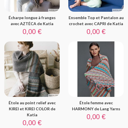
Écharpe longue à franges
Ensemble Top et Pantalon au
avec AZTÉCA de Katia
crochet avec CAPRI de Katia
Prix
Prix
0,00 €
0,00 €
Étole au point relief avec
Étole femme avec
KIREI et KIREI COLOR de
HARMONY de Lang Yarns
Prix
Katia
0,00 €
Prix
0,00 €