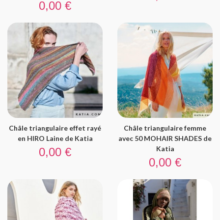
Prix
0,00 €
Châle triangulaire effet rayé
Châle triangulaire femme
en HIRO Laine de Katia
avec 50 MOHAIR SHADES de
Prix
Katia
0,00 €
Prix
0,00 €