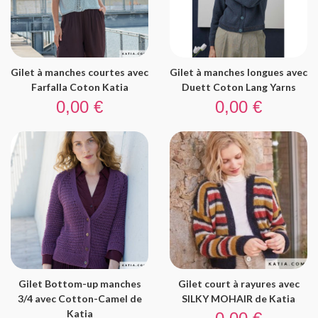
Gilet à manches courtes avec
Gilet à manches longues avec
Farfalla Coton Katia
Duett Coton Lang Yarns
Prix
Prix
0,00 €
0,00 €
Gilet Bottom-up manches
Gilet court à rayures avec
3/4 avec Cotton-Camel de
SILKY MOHAIR de Katia
Prix
Katia