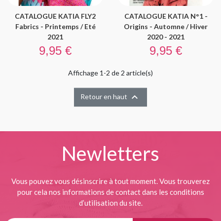
CATALOGUE KATIA FLY2
CATALOGUE KATIA N°1 -
Fabrics - Printemps / Eté
Origins - Automne / Hiver
2021
2020 - 2021
Prix
Prix
9,95 €
9,95 €
Affichage 1-2 de 2 article(s)

Retour en haut
Newletters
Vous pouvez vous désinscrire à tout moment. Vous trouverez
pour cela nos informations de contact dans les conditions
d’utilisation du site.