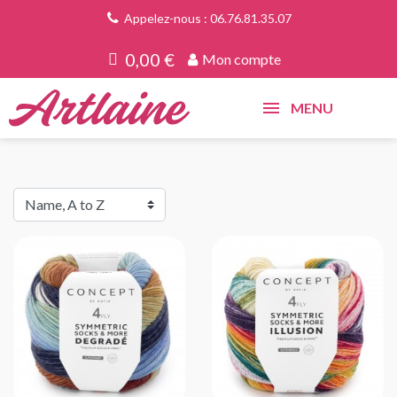
Appelez-nous : 06.76.81.35.07
0,00 €
Mon compte
MENU