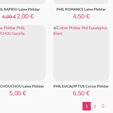
IL RAPIDO Laine Phildar
PHIL ROMANCE Laine Phildar
Prix de base
Prix
Prix
2,00 €
4,50 €
4,00 €
 CHOUCHOU Laine Phildar
PHIL EUCALYPTUS Coton Phildar
Prix
Prix
5,00 €
6,50 €
Suivan

1
2