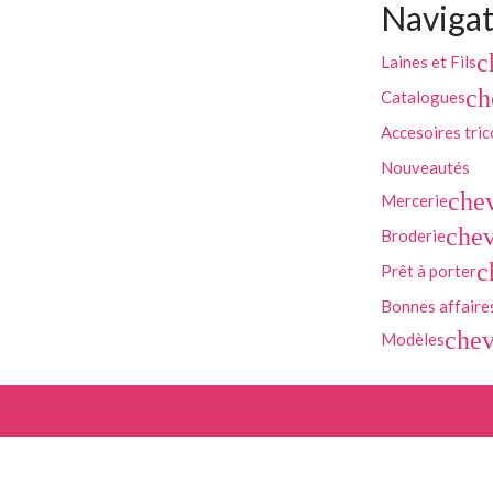
Navigat
c
Laines et Fils
ch
Catalogues
Accesoires tric
Nouveautés
che
Mercerie
chev
Broderie
c
Prêt à porter
Bonnes affaire
chev
Modèles