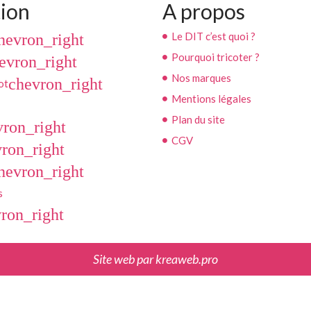
ion
A propos
Le DIT c’est quoi ?
hevron_right
Pourquoi tricoter ?
evron_right
Nos marques
chevron_right
ot
Mentions légales
Plan du site
vron_right
CGV
ron_right
hevron_right
s
ron_right
Site web par
kreaweb.pro