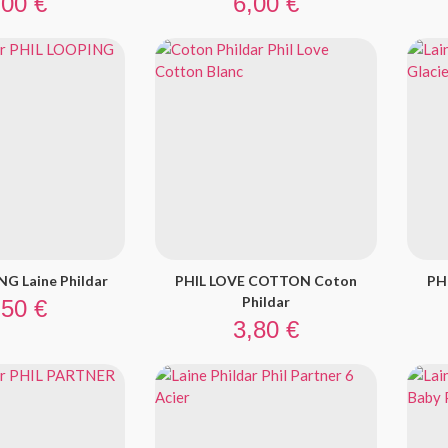
,00 €
6,00 €
G Laine Phildar
PHIL LOVE COTTON Coton
PH
ix
Phildar
,50 €
Prix
3,80 €