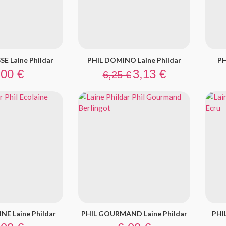
E Laine Phildar
PHIL DOMINO Laine Phildar
PH
ix
Prix de base
Prix
,00 €
3,13 €
6,25 €
NE Laine Phildar
PHIL GOURMAND Laine Phildar
PHIL
ix
Prix