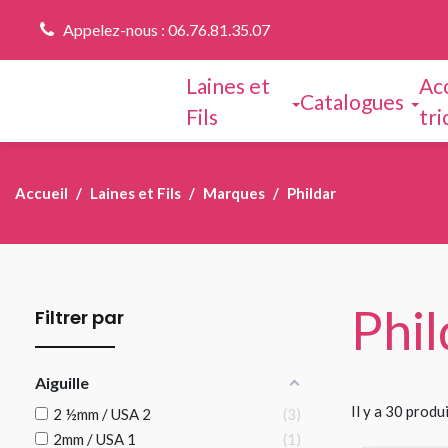
Appelez-nous : 06.76.81.35.07
Laines et
Ac
Catalogues
Fils
tri
Accueil
Laines et Fils
Marques
Phildar
Phil
Filtrer par
Aiguille
Il y a 30 produi
2 ½mm / USA 2
3
2mm / USA 1
1