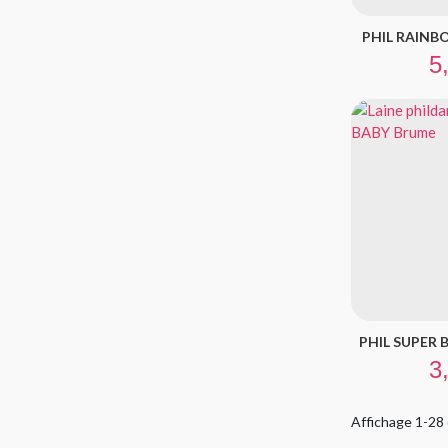
PHIL RAINBO
Pr
5
PHIL SUPER B
Pr
3
Affichage 1-28 