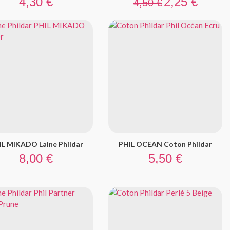
4,30 €
2,25 €
4,50 €
IL MIKADO Laine Phildar
PHIL OCEAN Coton Phildar
Prix
Prix
8,00 €
5,50 €