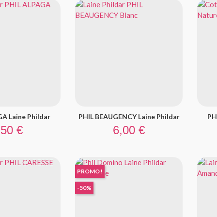
A Laine Phildar
PHIL BEAUGENCY Laine Phildar
PH
ix
Prix
,50 €
6,00 €
PROMO !
-50%