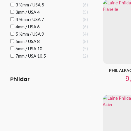
3 ½mm / USA 5
6
3mm / USA 4
5
4 ½mm / USA 7
8
4mm / USA 6
6
5 ½mm / USA 9
4
5mm / USA 8
8
6mm / USA 10
5
7mm / USA 10.5
2
PHIL ALPAG
Pr
9
Phildar