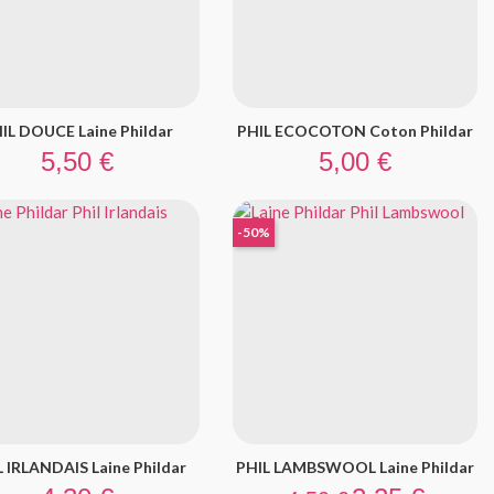
IL DOUCE Laine Phildar
PHIL ECOCOTON Coton Phildar
Prix
Prix
5,50 €
5,00 €
-50%
 IRLANDAIS Laine Phildar
PHIL LAMBSWOOL Laine Phildar
Prix
Prix de base
Prix