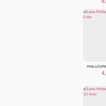
8
PHIL LOOPIN
Pr
4