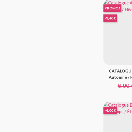
PROMO !
-3,40 €
CATALOGUE A
Automne / H
Prix de
6,90 
-4,00 €