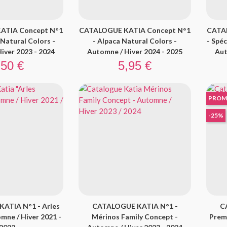
ATIA Concept N°1
CATALOGUE KATIA Concept N°1
CATA
 Natural Colors -
- Alpaca Natural Colors -
- Spé
iver 2023 - 2024
Automne / Hiver 2024 - 2025
Aut
ix
Prix
,50 €
5,95 €
PROM
-25%
ATIA N°1 - Arles
CATALOGUE KATIA N°1 -
C
mne / Hiver 2021 -
Mérinos Family Concept -
Prem