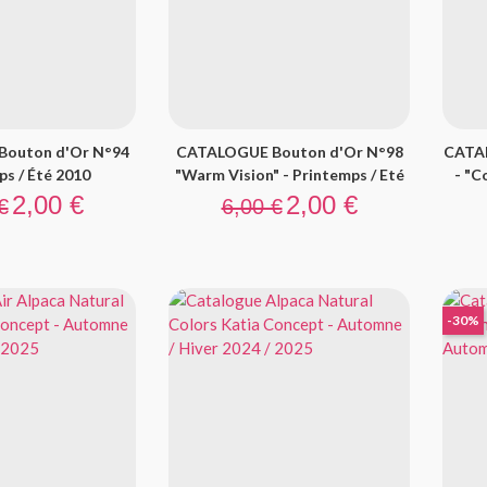
outon d'Or N°94
CATALOGUE Bouton d'Or N°98
CATA
ps / Été 2010
"Warm Vision" - Printemps / Eté
- "C
 base
Prix
Prix de base
Prix
2,00 €
2,00 €
€
6,00 €
-30%