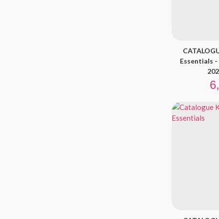
CATALOGU
Essentials 
202
Pr
6