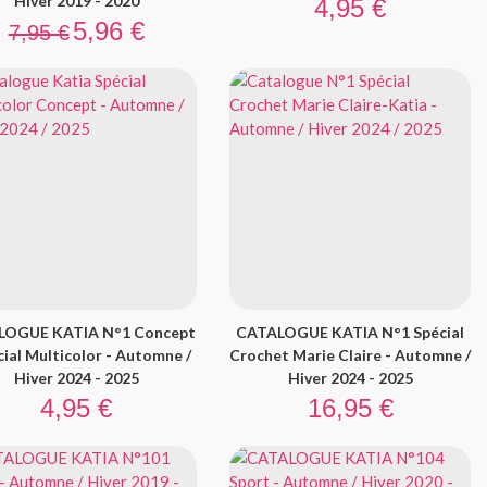
Prix
Hiver 2019 - 2020
4,95 €
Prix de base
Prix
5,96 €
7,95 €
LOGUE KATIA N°1 Concept
CATALOGUE KATIA N°1 Spécial
cial Multicolor - Automne /
Crochet Marie Claire - Automne /
Hiver 2024 - 2025
Hiver 2024 - 2025
Prix
Prix
4,95 €
16,95 €