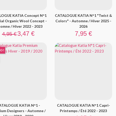
LOGUE KATIA Concept N°1
CATALOGUE KATIA N°1 "Twist &
cial Organic Wool Concept -
Colors" - Automne / Hiver 2025 -
omne / Hiver 2022 - 2023
2026
Prix de base
Prix
Prix
3,47 €
7,95 €
4,95 €
O !
ATALOGUE KATIA N°1 -
CATALOGUE KATIA N°1 Capri-
ium Designers - Automne /
Printemps / Été 2022 - 2023