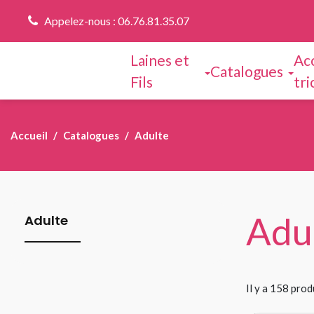
Appelez-nous : 06.76.81.35.07
Laines et
Ac
Catalogues
Fils
tri
Accueil
Catalogues
Adulte
Adu
Adulte
Il y a 158 prod