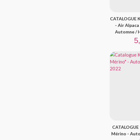
CATALOGUE K
- Air Alpaca
Automne / H
Pr
5
CATALOGUE K
Mérino - Auto