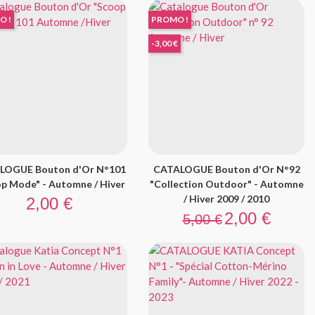
O !
PROMO !
-3,00 €
LOGUE Bouton d'Or N°101
CATALOGUE Bouton d'Or N°92
p Mode" - Automne / Hiver
"Collection Outdoor" - Automne
Prix
/ Hiver 2009 / 2010
2,00 €
Prix de base
Prix
2,00 €
5,00 €