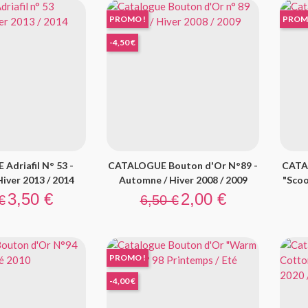
PROMO !
PROM
-4,50 €
driafil N° 53 -
CATALOGUE Bouton d'Or N°89 -
CATA
iver 2013 / 2014
Automne / Hiver 2008 / 2009
"Scoo
 base
Prix
Prix de base
Prix
3,50 €
2,00 €
€
6,50 €
PROMO !
-4,00 €