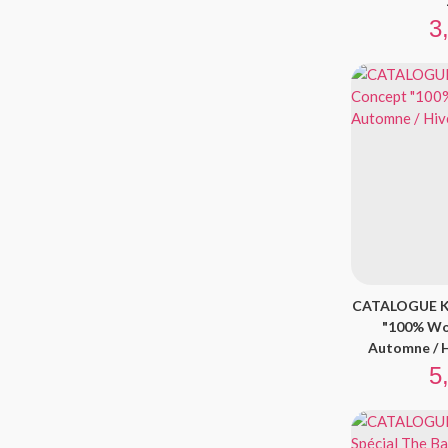
Pr
3
CATALOGUE K
"100% Woo
Automne / H
Pr
5