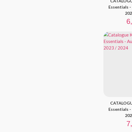
CATALOGU
Essentials 
202
Pr
6
CATALOGU
Essentials 
202
Pr
7