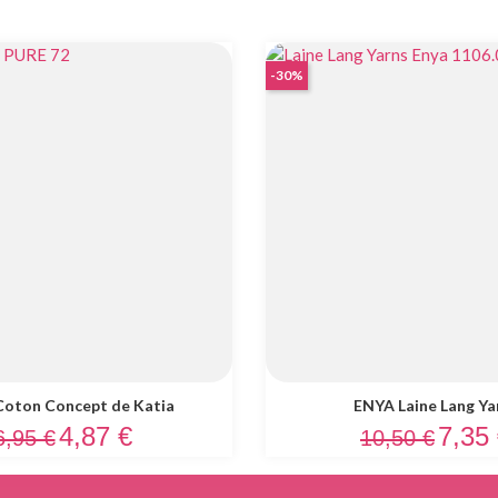
-30%
oton Concept de Katia
ENYA Laine Lang Ya
rix de base
Prix
Prix de base
Prix
4,87 €
7,35
6,95 €
10,50 €