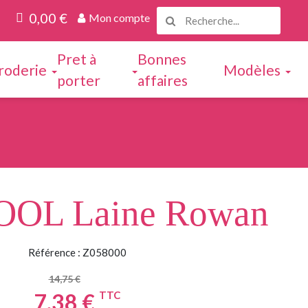
0,00 €
Mon compte
Pret à
Bonnes
roderie
Modèles
porter
affaires
OOL Laine Rowan
Référence : Z058000
14,75 €
7,38 €
TTC