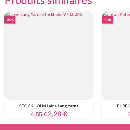
-50%
-30%
STOCKHOLM Laine Lang Yarns
PURE C
Prix de base
Prix
P
2,28 €
4,55 €