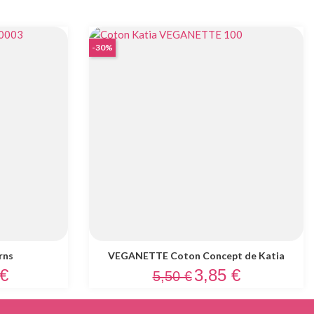
-30%
rns
VEGANETTE Coton Concept de Katia
Prix de base
Prix
 €
3,85 €
5,50 €