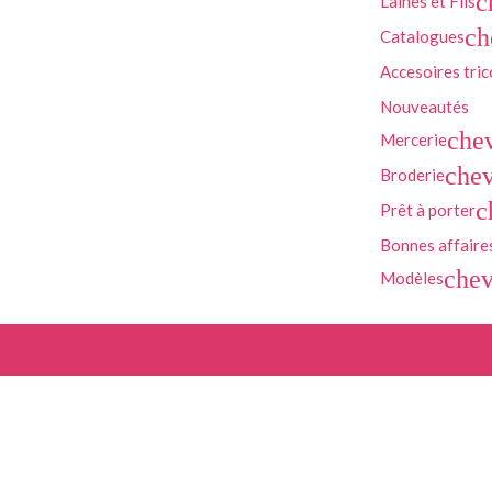
c
Laines et Fils
ch
Catalogues
Accesoires tric
Nouveautés
che
Mercerie
chev
Broderie
c
Prêt à porter
Bonnes affaire
chev
Modèles